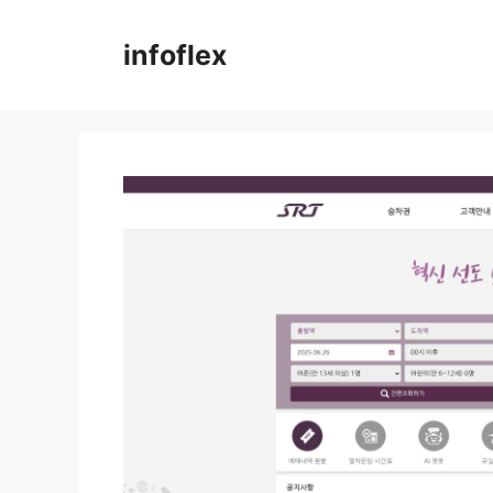
컨
텐
infoflex
츠
로
건
너
뛰
기