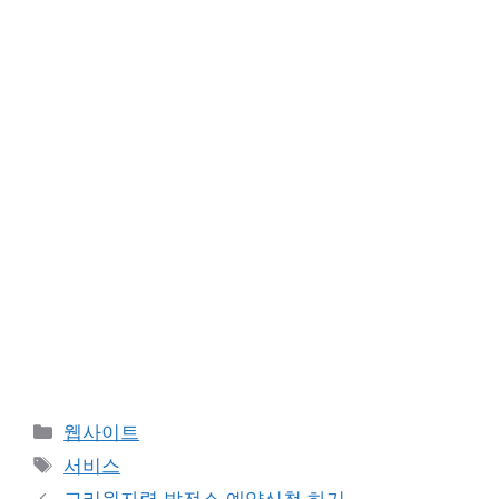
카
웹사이트
테
태
서비스
고
그
고리원자력 발전소 예약신청 하기