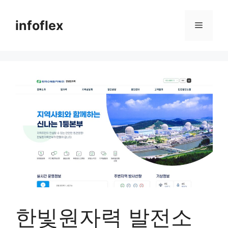
컨
텐
infoflex
메
츠
로
뉴
건
너
뛰
기
한빛원자력 발전소