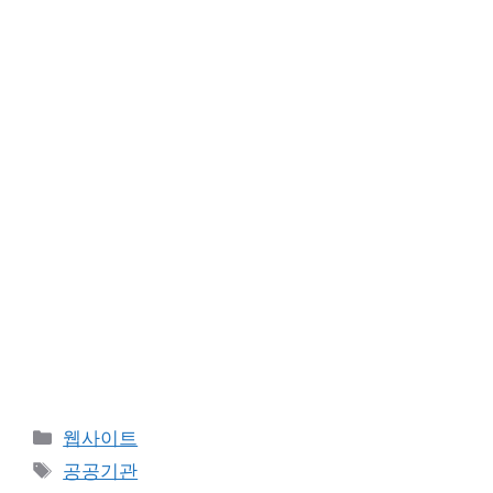
카
웹사이트
테
태
공공기관
고