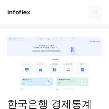
컨
텐
infoflex
메
츠
로
뉴
건
너
뛰
기
한국은행 경제통계