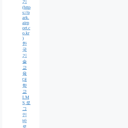
기
(http
s://p
ark.
airp
ort.c
o.kr
)
한
국
기
술
교
육
대
학
교
LM
S 로
그
인
바
로