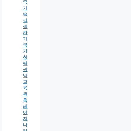
증
기
술
검
색
하
기
국
가
청
렴
권
익
교
육
원
홈
페
이
지
나
라