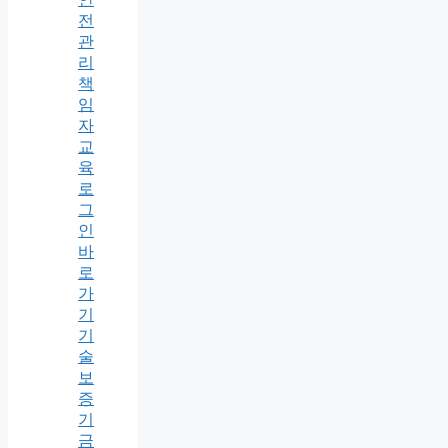
전
관
리
책
임
자
교
육
로
그
인
바
로
가
기
기
술
보
증
기
금