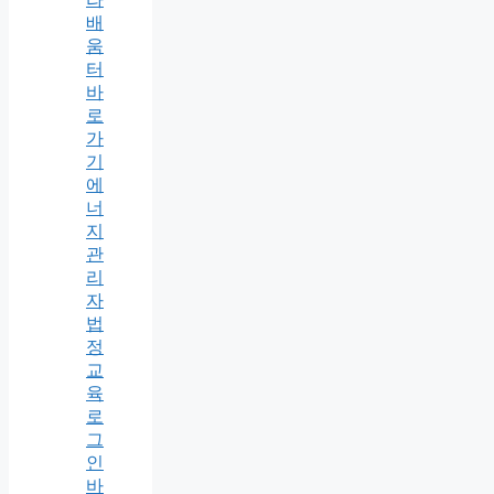
배
움
터
바
로
가
기
에
너
지
관
리
자
법
정
교
육
로
그
인
바