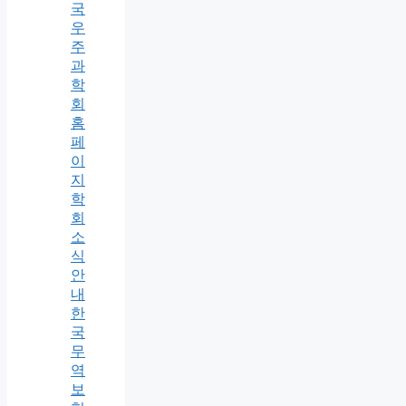
국
우
주
과
학
회
홈
페
이
지
학
회
소
식
안
내
한
국
무
역
보