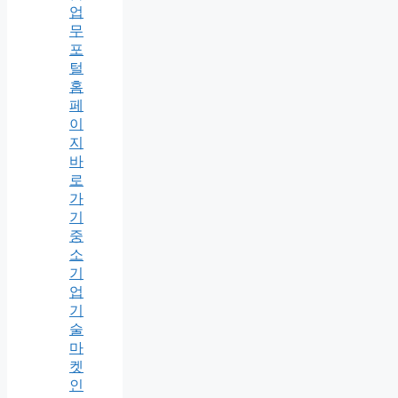
업
무
포
털
홈
페
이
지
바
로
가
기
중
소
기
업
기
술
마
켓
인