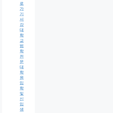
로
가
기
서
강
대
학
교
법
학
전
문
대
학
원
입
학
및
신
입
생