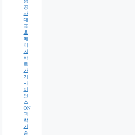
험
공
사
대
표
홈
페
이
지
바
로
가
기
사
이
언
스
ON
과
학
기
술