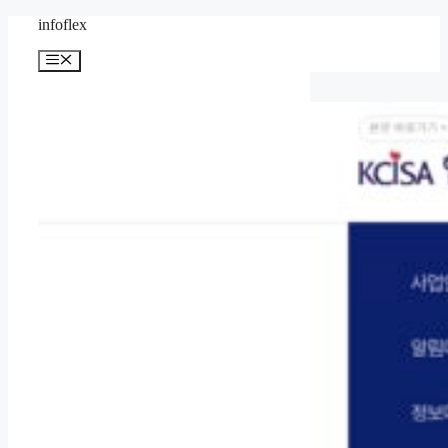
컨
infoflex
텐
메
츠
뉴
로
건
너
뛰
기