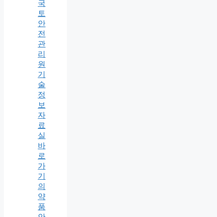
국
토
안
전
관
리
원
기
술
정
보
자
료
실
바
로
가
기
의
약
품
안