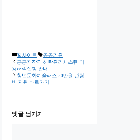
카
태
웹사이트
공공기관
테
그
공공저작권 신탁관리시스템 이
고
용허락신청 안내
리
청년문화예술패스 20만원 관람
비 지원 바로가기
댓글 남기기
댓
글