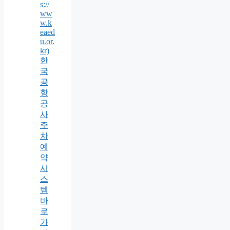
s://
ww
w.k
eaed
u.or.
kr)
한
국
공
항
공
사
주
차
예
약
시
스
템
바
로
가