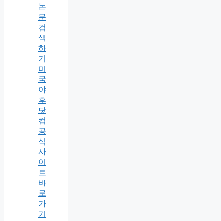
논
문
검
색
하
기
미
국
야
후
닷
컴
공
식
사
이
트
바
로
가
기