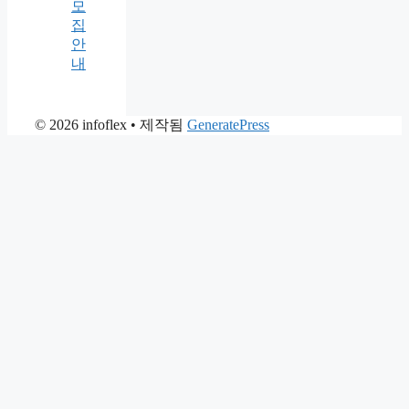
모
집
안
내
© 2026 infoflex
• 제작됨
GeneratePress