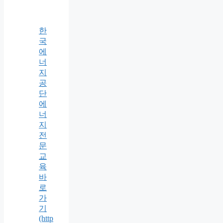
한
국
에
너
지
공
단
에
너
지
전
문
교
육
바
로
가
기
(http