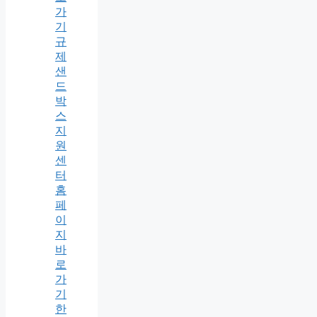
가
기
규
제
샌
드
박
스
지
원
센
터
홈
페
이
지
바
로
가
기
한