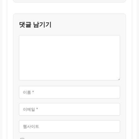
댓글 남기기
댓
이
이
웹
글
름
메
사
일
이
트