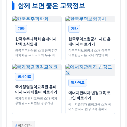
함께 보면 좋은 교육정보
기타
기타
한국우주과학회 홈페이지
한국무역보험공사 대표 홈
학회소식안내
페이지 바로가기
한국우주과학회 소개 한국우주
한국무역보험공사 소개 한국무
과학회는 우리나라의 우주 과학
역보험공사는 국내 기업의 해외
및 기술 발전을 선도하는 전문
진출을 지원하기 위해 설립된
학술 단체로, 우주에 대한 연구
기관으로, 무역보험 및 금융 서
및 교육의…
비스를 제공하여 기업의 리스크
를…
웹사이트
웹사이트
국가청렴권익교육원 홈페
이지 나라배움터 바로가기
에너지관리자 법정교육 로
그인 바로가기
국가청렴권익교육원 소개 국가
청렴권익교육원은 공공기관의
에너지관리자 법정교육 소개 에
청렴성과 권익 보호를 위해 설
너지관리자 법정교육 홈페이지
립된 기관으로, 투명하고 윤리
는 에너지 관리 분야의 전문가
적인 사회를 구현하는 데 기여
들이 법적으로 요구되는 교육을
하고 있습니다. 교육원은…
이수할 수 있도록 지원하는 플
태
국가기관