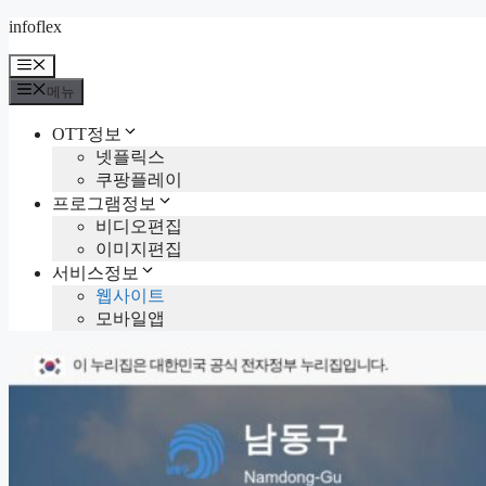
컨
infoflex
텐
메
츠
뉴
메뉴
로
건
OTT정보
너
넷플릭스
뛰
쿠팡플레이
기
프로그램정보
비디오편집
이미지편집
서비스정보
웹사이트
모바일앱