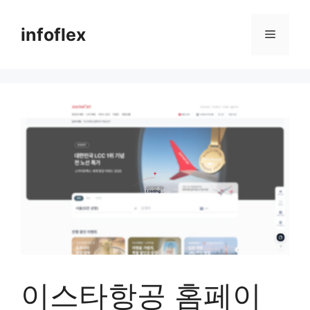
컨
텐
infoflex
메
츠
로
뉴
건
너
뛰
기
이스타항공 홈페이