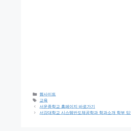
카
웹사이트
테
태
교육
고
그
서운중학교 홈페이지 바로가기
리
서강대학교 시스템반도체공학과 학과소개 학부 입