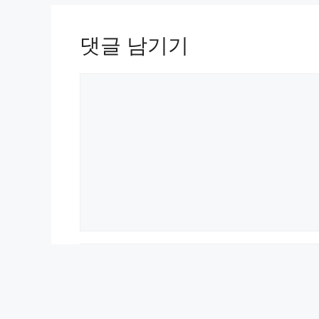
댓글 남기기
댓
글
이
름
이
메