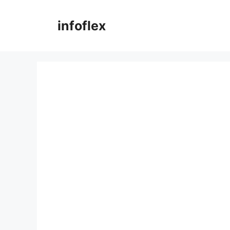
컨
텐
infoflex
츠
로
건
너
뛰
기