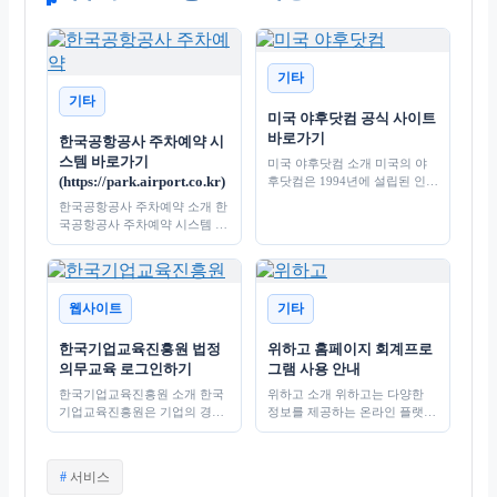
기타
기타
미국 야후닷컴 공식 사이트
바로가기
한국공항공사 주차예약 시
스템 바로가기
미국 야후닷컴 소개 미국의 야
(https://park.airport.co.kr)
후닷컴은 1994년에 설립된 인터
넷 포털 사이트로, 다양한 정보
한국공항공사 주차예약 소개 한
와 서비스를 제공하는 플랫폼입
국공항공사 주차예약 시스템 홈
니다. 사용자 친화적인 디자인
페이지는 공항 이용객들에게 편
과…
리한 주차 서비스를 제공하는
플랫폼입니다. 이 사이트는 사
용자가 사전에…
웹사이트
기타
한국기업교육진흥원 법정
위하고 홈페이지 회계프로
의무교육 로그인하기
그램 사용 안내
한국기업교육진흥원 소개 한국
위하고 소개 위하고는 다양한
기업교육진흥원은 기업의 경쟁
정보를 제공하는 온라인 플랫폼
력 강화를 위한 전문 교육 및 연
으로, 사용자가 필요한 정보를
구 기관으로, 기업 교육의 체계
손쉽게 찾을 수 있도록 돕습니
적인 발전을 도모하고 있습니
다. 이 홈페이지는…
태
서비스
다.…
그