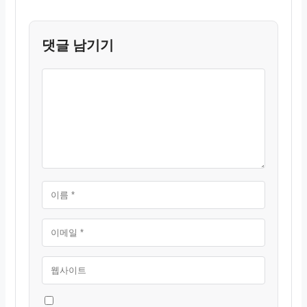
댓글 남기기
댓
이
이
웹
글
름
메
사
일
이
트