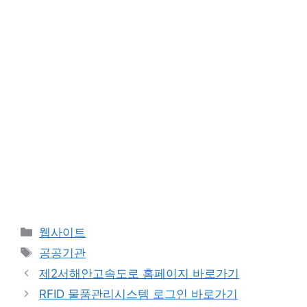
카
웹사이트
테
태
공공기관
고
그
제2서해안고속도로 홈페이지 바로가기
리
RFID 물품관리시스템 로그인 바로가기