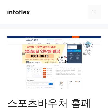
컨
텐
infoflex
메
츠
로
뉴
건
너
뛰
기
스포츠바우처 홈페