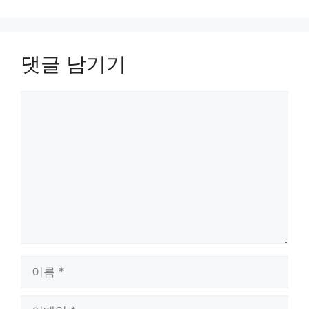
댓글 남기기
댓
글
이
름
이