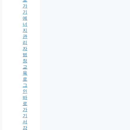
가
기
에
너
지
관
리
자
법
정
교
육
로
그
인
바
로
가
기
서
강