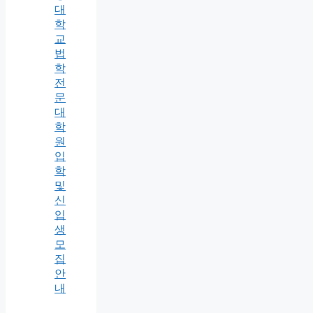
대
학
교
법
학
전
문
대
학
원
입
학
및
신
입
생
모
집
안
내