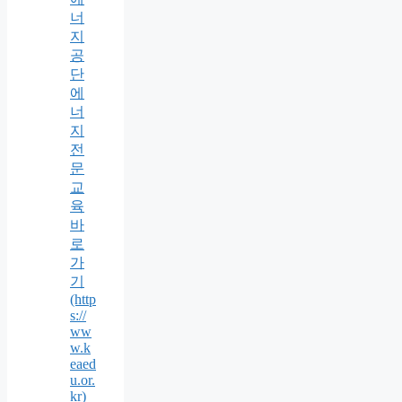
너
지
공
단
에
너
지
전
문
교
육
바
로
가
기
(http
s://
ww
w.k
eaed
u.or.
kr)