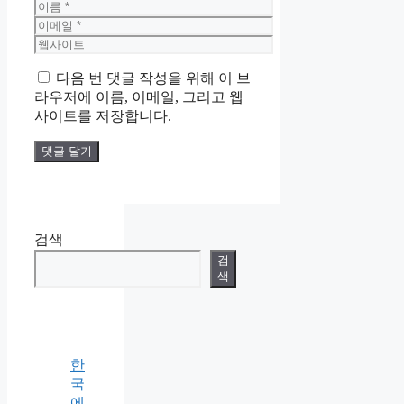
이
름
이
메
웹
일
사
다음 번 댓글 작성을 위해 이 브
이
라우저에 이름, 이메일, 그리고 웹
트
사이트를 저장합니다.
검색
검
색
한
국
에