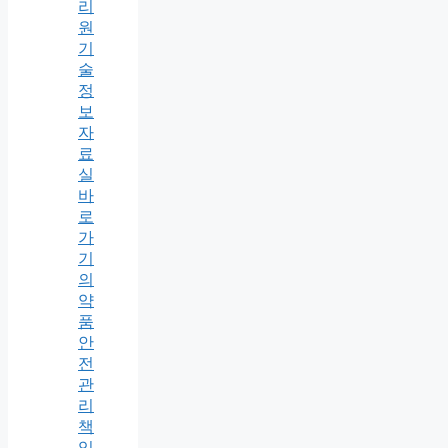
리
원
기
술
정
보
자
료
실
바
로
가
기
의
약
품
안
전
관
리
책
임