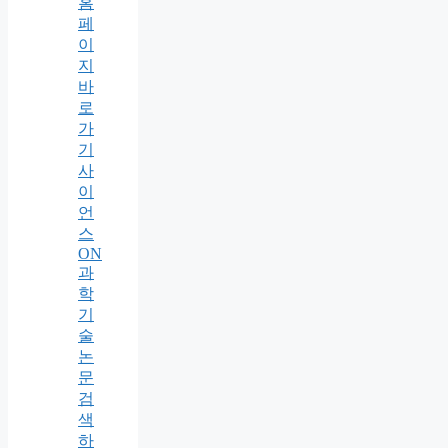
홈
페
이
지
바
로
가
기
사
이
언
스
ON
과
학
기
술
논
문
검
색
하