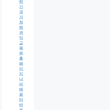
하
기
국
가
청
렴
권
익
교
육
원
홈
페
이
지
나
라
배
움
터
바
로