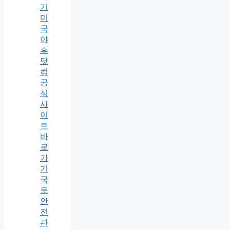
기
미
국
야
후
닷
컴
공
식
사
이
트
바
로
가
기
국
토
안
전
관