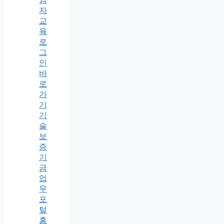
자
교
육
로
그
인
바
로
가
기
기
술
보
증
기
금
업
무
포
털
홈