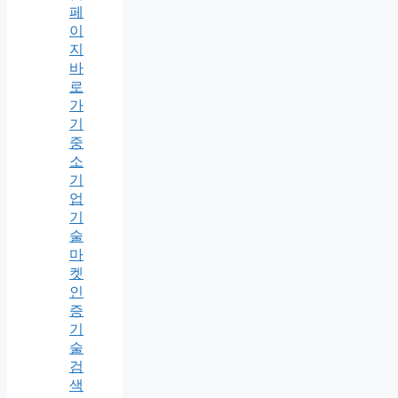
페
이
지
바
로
가
기
중
소
기
업
기
술
마
켓
인
증
기
술
검
색