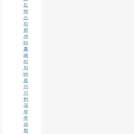
드
박
스
지
원
센
터
홈
페
이
지
바
로
가
기
한
국
우
주
과
학