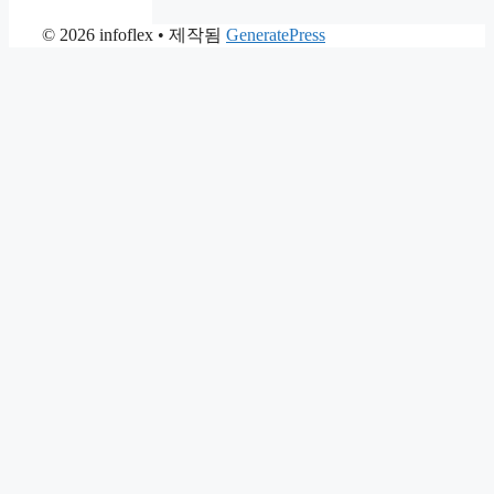
© 2026 infoflex
• 제작됨
GeneratePress