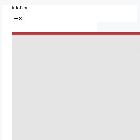
컨
infoflex
텐
메
츠
뉴
로
건
너
뛰
기