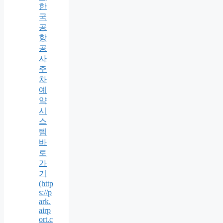
한
국
공
항
공
사
주
차
예
약
시
스
템
바
로
가
기
(http
s://p
ark.
airp
ort.c