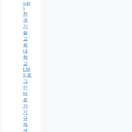
o.kr
)
한
국
기
술
교
육
대
학
교
LM
S 로
그
인
바
로
가
기
규
제
샌