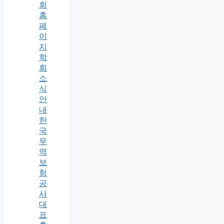
회
홈
페
이
지
학
회
소
식
안
내
한
국
무
역
보
험
공
사
대
표