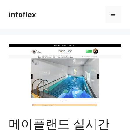
컨
텐
infoflex
메
츠
로
뉴
건
너
뛰
기
메이플랜드 실시간