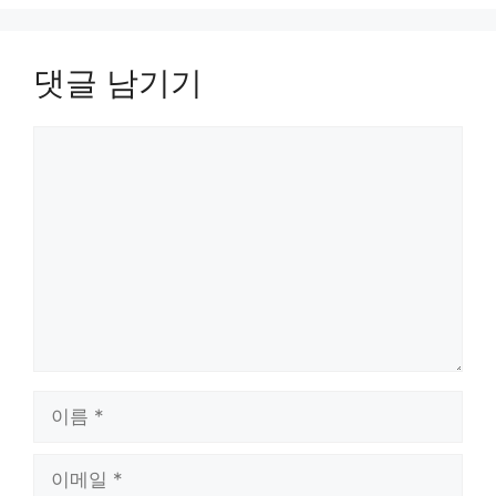
댓글 남기기
댓
글
이
름
이
메