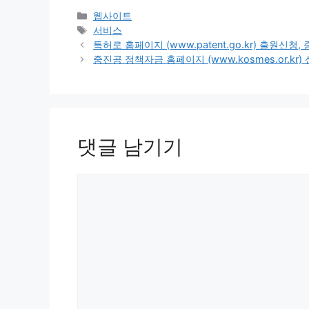
카
웹사이트
테
태
서비스
고
그
특허로 홈페이지 (www.patent.go.kr) 출원신청
리
중진공 정책자금 홈페이지 (www.kosmes.or.kr
댓글 남기기
댓
글