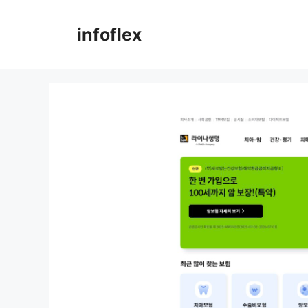
컨
텐
infoflex
츠
로
건
너
뛰
기