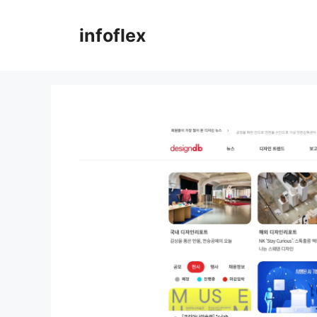
컨
텐
infoflex
츠
로
건
너
뛰
기