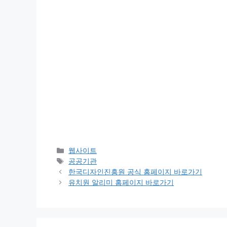
카
웹사이트
테
태
공공기관
고
그
한국디자인진흥원 공식 홈페이지 바로가기
리
유치원 알리미 홈페이지 바로가기