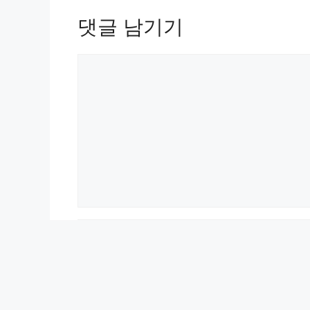
댓글 남기기
댓
글
이
름
이
메
일
웹