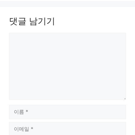
댓글 남기기
댓
글
이
름
이
메