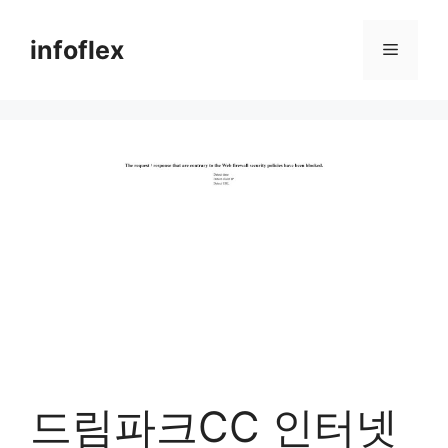
컨
텐
infoflex
메
츠
로
뉴
건
너
뛰
기
드림파크CC 인터넷