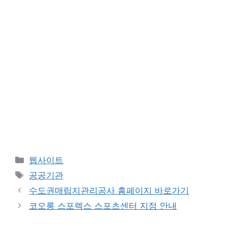
카
웹사이트
테
태
공공기관
고
그
수도권매립지관리공사 홈페이지 바로가기
리
코오롱 스포렉스 스포츠센터 지점 안내