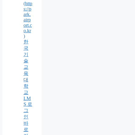
(http
s://p
ark.
airp
ort.c
o.kr
)
한
국
기
술
교
육
대
학
교
LM
S 로
그
인
바
로