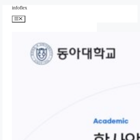
컨
infoflex
텐
메
츠
뉴
로
건
너
뛰
기