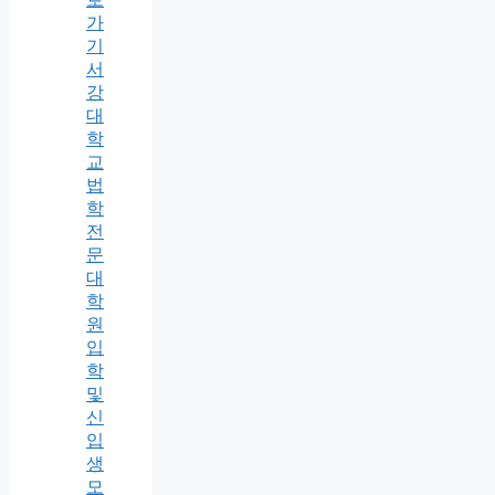
가
기
서
강
대
학
교
법
학
전
문
대
학
원
입
학
및
신
입
생
모