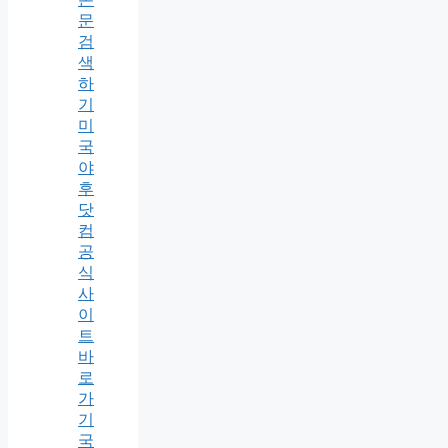
문
검
색
하
기
미
국
야
후
닷
컴
공
식
사
이
트
바
로
가
기
국