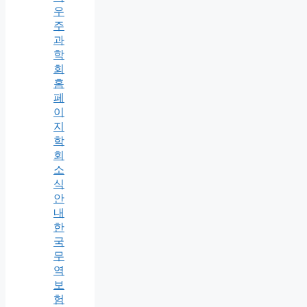
우
주
과
학
회
홈
페
이
지
학
회
소
식
안
내
한
국
무
역
보
험