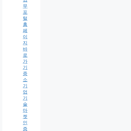
무
포
털
홈
페
이
지
바
로
가
기
중
소
기
업
기
술
마
켓
인
증