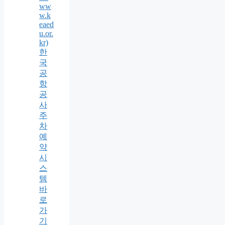
ww
w.k
eaed
u.or.
kr)
한
국
공
항
공
사
주
차
예
약
시
스
템
바
로
가
기