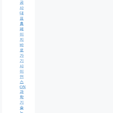
공
사
대
표
홈
페
이
지
바
로
가
기
사
이
언
스
ON
과
학
기
술
논