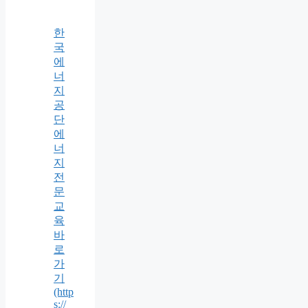
한
국
에
너
지
공
단
에
너
지
전
문
교
육
바
로
가
기
(http
s://