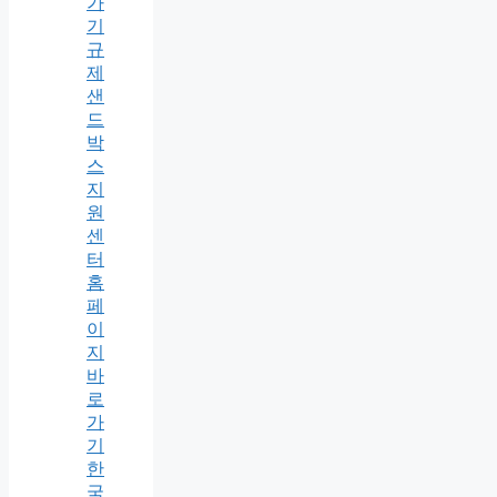
가
기
규
제
샌
드
박
스
지
원
센
터
홈
페
이
지
바
로
가
기
한
국