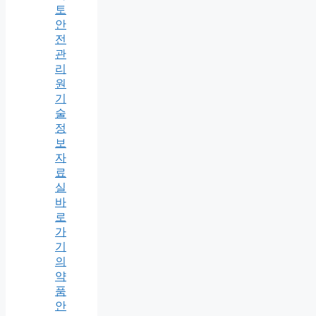
토
안
전
관
리
원
기
술
정
보
자
료
실
바
로
가
기
의
약
품
안