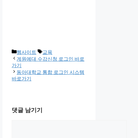
카
태
웹사이트
교육
테
그
계원예대 수강신청 로그인 바로
고
가기
리
동아대학교 통합 로그인 시스템
바로가기
댓글 남기기
댓
글