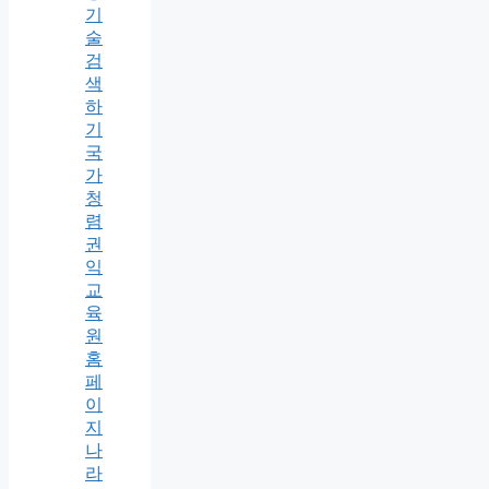
기
술
검
색
하
기
국
가
청
렴
권
익
교
육
원
홈
페
이
지
나
라