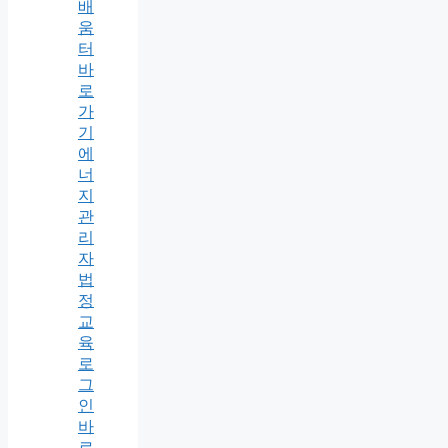
배
움
터
바
로
가
기
에
너
지
관
리
자
법
정
교
육
로
그
인
바
로