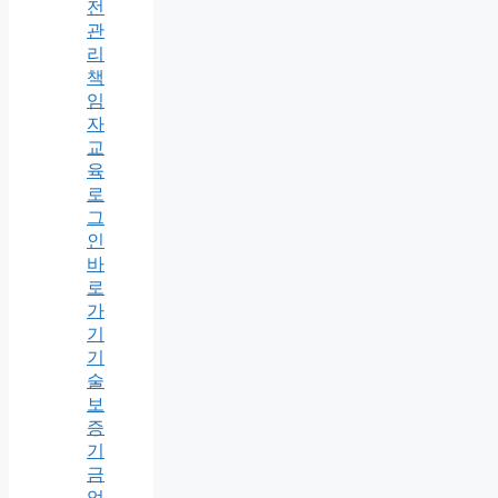
전
관
리
책
임
자
교
육
로
그
인
바
로
가
기
기
술
보
증
기
금
업