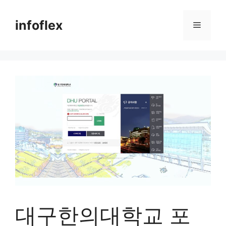
컨
텐
infoflex
메
츠
로
뉴
건
너
뛰
기
대구한의대학교 포