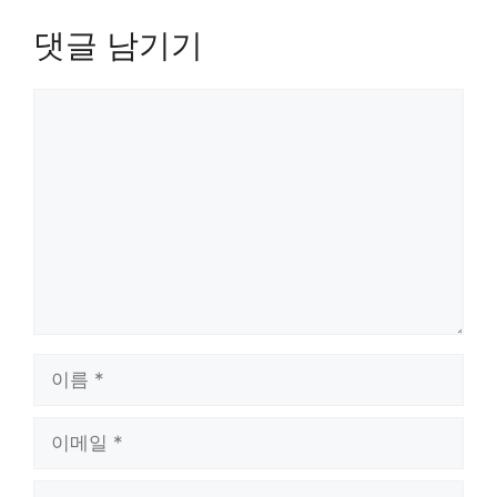
댓글 남기기
댓
글
이
름
이
메
일
웹