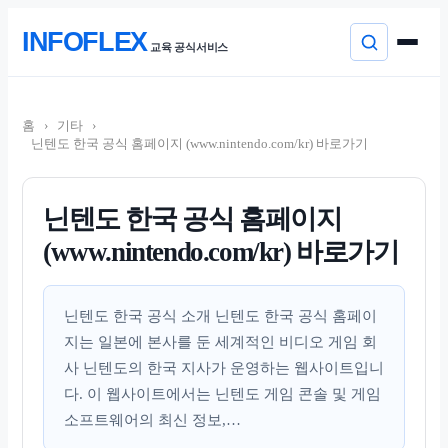
본
INFOFLEX
문
교육 공식서비스
으
로
컨
이
텐
동
홈
›
기타
›
츠
닌텐도 한국 공식 홈페이지 (www.nintendo.com/kr) 바로가기
로
건
너
뛰
닌텐도 한국 공식 홈페이지
기
(www.nintendo.com/kr) 바로가기
닌텐도 한국 공식 소개 닌텐도 한국 공식 홈페이
지는 일본에 본사를 둔 세계적인 비디오 게임 회
사 닌텐도의 한국 지사가 운영하는 웹사이트입니
다. 이 웹사이트에서는 닌텐도 게임 콘솔 및 게임
소프트웨어의 최신 정보,…