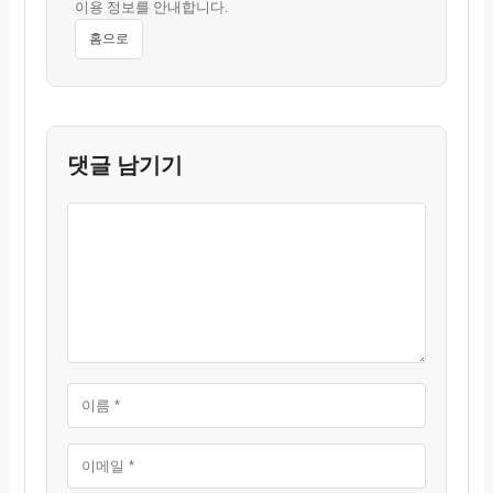
이용 정보를 안내합니다.
홈으로
댓글 남기기
댓
이
이
웹
글
름
메
사
일
이
트