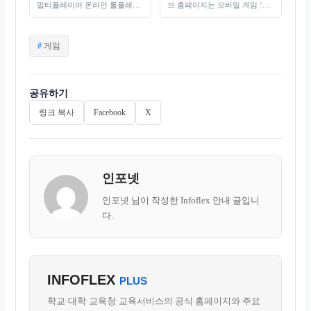
멀티플레이어 온라인 롤플레잉
브 홈페이지는 모바일 게임 ‘블
게임(MMORPG)으로, 환상적인
루아카이브’의 공식 플랫폼으
세계관과 풍부한 스토리 라인을
로, 사용자들이 게임 관련 정보
자랑합니다. 이 게임은 사용자
를 쉽게 접근하고 다양한 커뮤
태
게임
가 다양한…
니티 활동을…
그
공유하기
링크 복사
Facebook
X
인포넷
인포넷 님이 작성한 Infoflex 안내 글입니
다.
INFOFLEX
PLUS
학교·대학·교육청·교육서비스의 공식 홈페이지와 주요