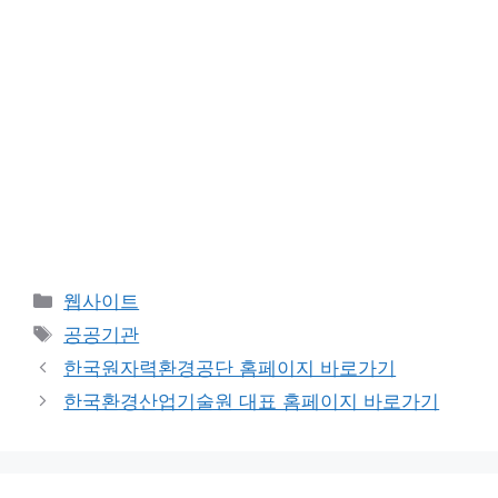
카
웹사이트
테
태
공공기관
고
그
한국원자력환경공단 홈페이지 바로가기
리
한국환경산업기술원 대표 홈페이지 바로가기