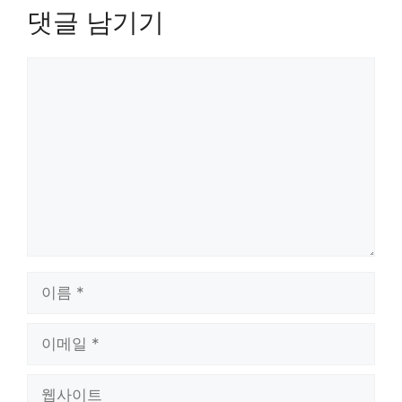
댓글 남기기
댓
글
이
름
이
메
일
웹