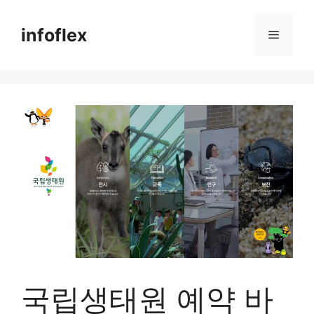
컨
텐
infoflex
메
츠
로
뉴
건
너
뛰
기
국립생태원 예약 바