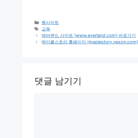
카
웹사이트
테
태
교육
고
그
에버랜드 사이트 (www.everland.com) 바로가기
리
메이플스토리 홈페이지 (maplestory.nexon.co
댓글 남기기
댓
글