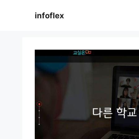
컨
텐
infoflex
츠
로
건
너
뛰
기