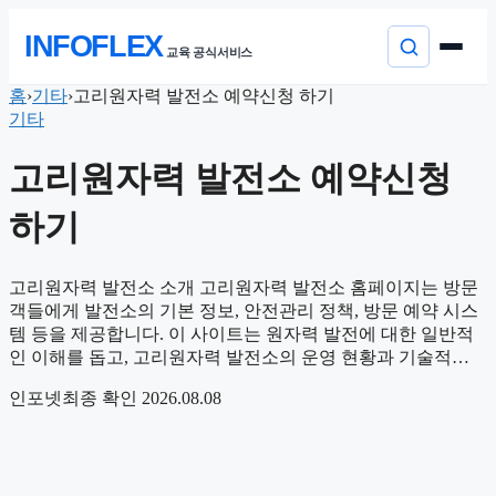
본
INFOFLEX
문
교육 공식서비스
으
로
컨
홈
›
기타
›
고리원자력 발전소 예약신청 하기
이
텐
기타
동
츠
로
고리원자력 발전소 예약신청
건
너
하기
뛰
기
고리원자력 발전소 소개 고리원자력 발전소 홈페이지는 방문
객들에게 발전소의 기본 정보, 안전관리 정책, 방문 예약 시스
템 등을 제공합니다. 이 사이트는 원자력 발전에 대한 일반적
인 이해를 돕고, 고리원자력 발전소의 운영 현황과 기술적…
인포넷
최종 확인 2026.08.08