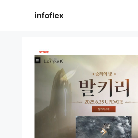
컨
텐
infoflex
츠
로
건
너
뛰
기