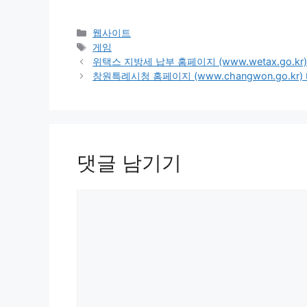
카
웹사이트
테
태
게임
고
그
위택스 지방세 납부 홈페이지 (www.wetax.go.k
리
창원특례시청 홈페이지 (www.changwon.go.kr
댓글 남기기
댓
글