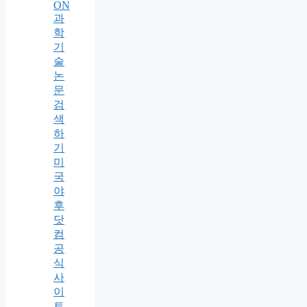
ON
과
학
기
술
논
문
검
색
하
기
미
국
야
후
닷
컴
공
식
사
이
트