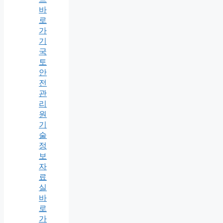
바
로
가
기
국
토
안
전
관
리
원
기
술
정
보
자
료
실
바
로
가