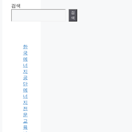
검색
검
색
한
국
에
너
지
공
단
에
너
지
전
문
교
육