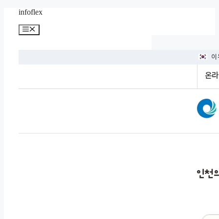
컨
infoflex
텐
메
츠
뉴
로
건
너
뛰
기