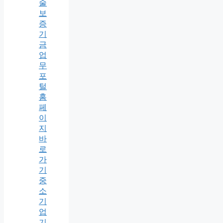
술
보
증
기
금
업
무
포
털
홈
페
이
지
바
로
가
기
중
소
기
업
기