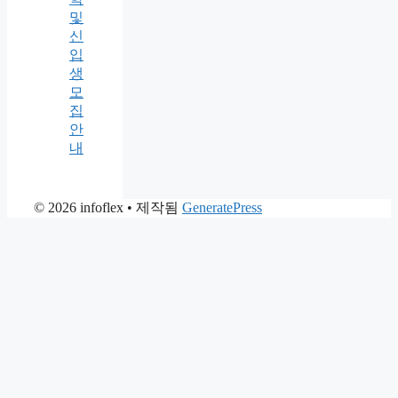
및
신
입
생
모
집
안
내
© 2026 infoflex
• 제작됨
GeneratePress