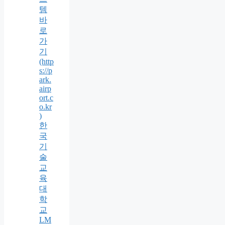
템
바
로
가
기
(http
s://p
ark.
airp
ort.c
o.kr
)
한
국
기
술
교
육
대
학
교
LM