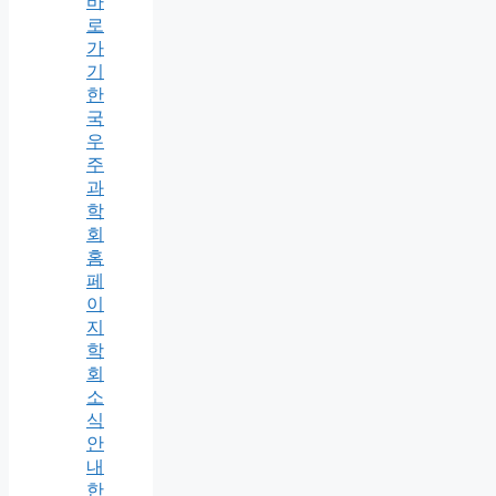
바
로
가
기
한
국
우
주
과
학
회
홈
페
이
지
학
회
소
식
안
내
한