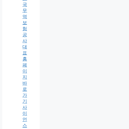
국
무
역
보
험
공
사
대
표
홈
페
이
지
바
로
가
기
사
이
언
스