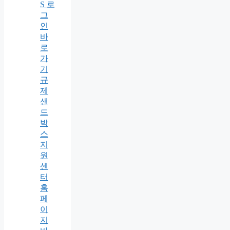
S 로
그
인
바
로
가
기
규
제
샌
드
박
스
지
원
센
터
홈
페
이
지