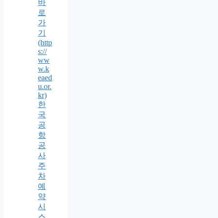
바
로
가
기
(http
s://
ww
w.k
eaed
u.or.
kr)
한
국
공
항
공
사
주
차
예
약
시
스