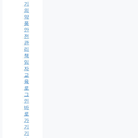
기
의
약
품
안
전
관
리
책
임
자
교
육
로
그
인
바
로
가
기
기