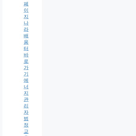
페
이
지
나
라
배
움
터
바
로
가
기
에
너
지
관
리
자
법
정
교