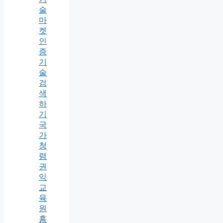
술
마
켓
인
증
기
술
검
색
하
기
국
가
청
렴
권
익
교
육
원
홈