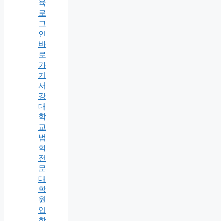
육
로
그
인
바
로
가
기
서
강
대
학
교
법
학
전
문
대
학
원
입
학