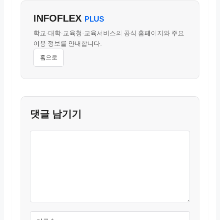
INFOFLEX
PLUS
학교·대학·교육청·교육서비스의 공식 홈페이지와 주요
이용 정보를 안내합니다.
홈으로
댓글 남기기
댓
이
이
웹
글
름
메
사
일
이
트