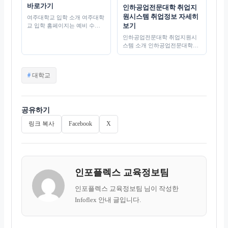
바로가기
인하공업전문대학 취업지
원시스템 취업정보 자세히
여주대학교 입학 소개 여주대학
보기
교 입학 홈페이지는 예비 수험
생들에게 필요한 다양한 정보를
인하공업전문대학 취업지원시
제공하는 플랫폼입니다. 이곳에
스템 소개 인하공업전문대학의
서는 입학 전형, 학과 소개,…
취업지원시스템은 학생들의 성
공적인 취업을 위해 다양한 지
원 서비스를 제공합니다. 이 시
태
대학교
스템은 학생들이 취업에 필요
그
한…
공유하기
링크 복사
Facebook
X
인포플렉스 교육정보팀
인포플렉스 교육정보팀 님이 작성한
Infoflex 안내 글입니다.