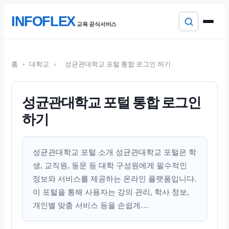
본
INFOFLEX
문
교육 공식서비스
으
로
컨
이
텐
동
홈
›
대학교
›
성균관대학교 포털 통합 로그인 하기
츠
로
건
너
성균관대학교 포털 통합 로그인
뛰
하기
기
성균관대학교 포털 소개 성균관대학교 포털은 학
생, 교직원, 동문 등 대학 구성원에게 필수적인
정보와 서비스를 제공하는 온라인 플랫폼입니다.
이 포털을 통해 사용자는 강의 관리, 학사 정보,
개인별 맞춤 서비스 등을 손쉽게…